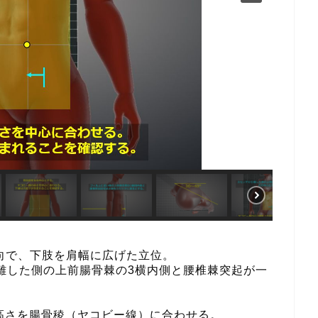
方向で、下肢を肩幅に広げた立位。
ら離した側の上前腸骨棘の3横内側と腰椎棘突起が一
高さを腸骨稜（ヤコビー線）に合わせる。