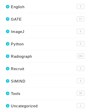
English
3
GATE
17
ImageJ
5
Python
5
Radiograph
241
Recruit
2
SIMIND
3
Tools
34
Uncategorized
1