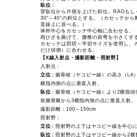
臥位 :
背臥位から片側を上げた斜位。RAOもし
30°～40°の斜位とする。（カセッテか
直線上に並べる。）
体幹中心をカセッテ中心軸に合わせる。
両ひざを曲げて、腰椎の前弯を小さくす
カセッテは四切～半切サイズを使用し、
だけ頭側）に合わせる。
【X線入射点・撮影距離・照射野】
入射点：
立位 :
腸骨稜（ヤコビー線）の高さ（L4
横指内側の点に垂直入射。
臥位 :
腸骨稜（ヤコビー線）より2横指頭
前腸骨棘から3横指内側の点に垂直入射。
撮影距離：100～150cm
照射野：
立位 :
照射野の上下はヤコビー線を中心
臥位 :
照射野の上下はヤコビー線から2横