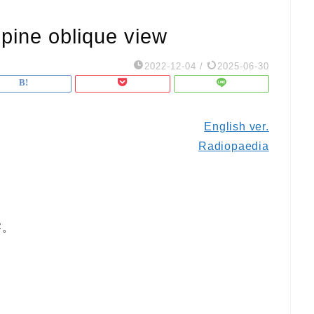
e oblique view
2022-12-04
/
2025-06-30
English ver.
Radiopaedia
察。