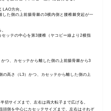
くLAO方向。
ら離した側の上前腸骨棘の3横内側と腰椎棘突起が一
る。
カセッテの中心を第3腰椎（ヤコビー線より2横指
）かつ、カセッテから離した側の上前腸骨棘から3
側の高さ（L3）かつ、カセッテから離した側の上
に半切サイズまで、左右は両大転子まで広げる。
指頭側を中心にカセッテサイズまで、左右はそれぞ