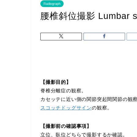
Radiograph
腰椎斜位撮影 Lumbar spin
【撮影目的】
脊椎分離症の観察。
カセッテに近い側の関節突起間関節の観
スコッチドッグサイン
の観察。
【撮影前の確認事項】
立位、臥位どちらで撮影するか確認。