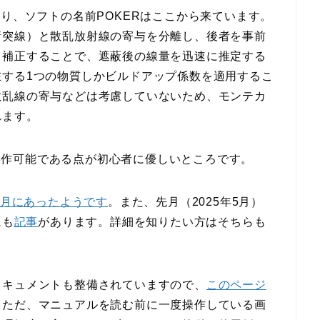
しており、ソフトの名前POKERはここから来ています。
衝突線）と散乱放射線の寄与を分離し、後者を事前
て補正することで、遮蔽後の線量を迅速に推定する
在する1つの物質しかビルドアップ係数を適用するこ
散乱線の寄与などは考慮していないため、モンテカ
れます。
でも操作可能である点が初心者に優しいところです。
1月にあったようです
。また、先月（2025年5月）
にも
記事
があります。詳細を知りたい方はそちらも
ドキュメントも整備されていますので、
このページ
。ただ、マニュアルを読む前に一度操作している画