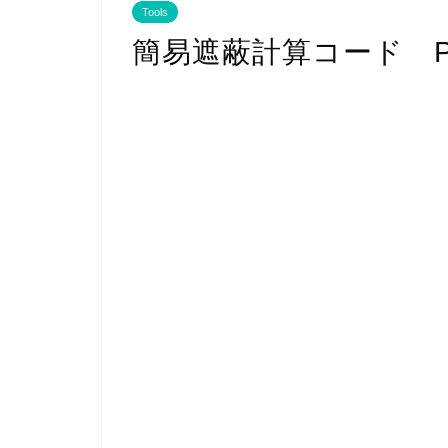
Tools
簡易遮蔽計算コード P