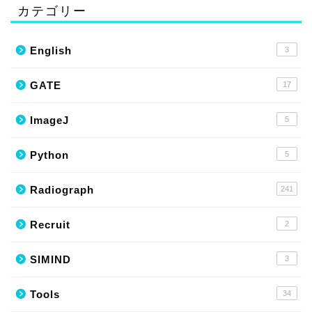
カテゴリー
English
3
GATE
17
ImageJ
5
Python
5
Radiograph
241
Recruit
2
SIMIND
3
Tools
34